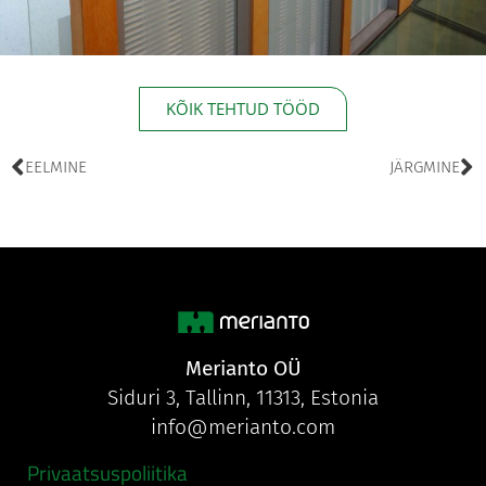
KÕIK TEHTUD TÖÖD
EELMINE
JÄRGMINE
Merianto OÜ
Siduri 3, Tallinn, 11313, Estonia
info@merianto.com
Privaatsuspoliitika