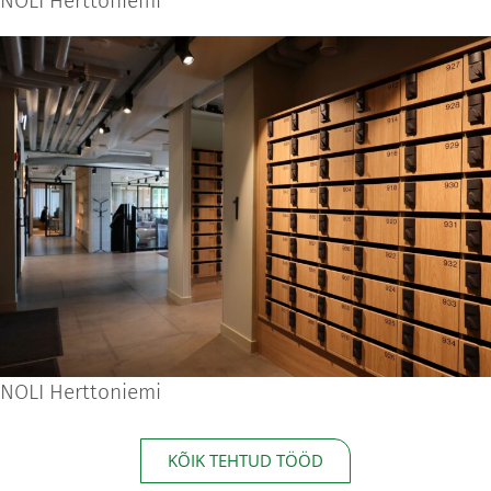
NOLI Herttoniemi
NOLI Herttoniemi
KÕIK TEHTUD TÖÖD