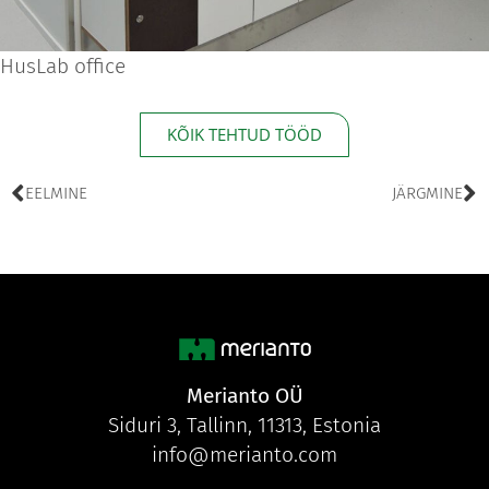
HusLab office
KÕIK TEHTUD TÖÖD
EELMINE
JÄRGMINE
Merianto OÜ
Siduri 3, Tallinn, 11313, Estonia
info@merianto.com