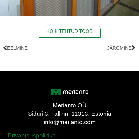
KÕIK TEHTUD TÖÖD
EELMINE
JÄRGMINE
Merianto OÜ
Siduri 3, Tallinn, 11313, Estonia
info@merianto.com
Privaatsuspoliitika